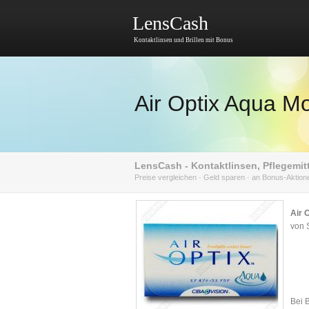
LensCash
Kontaktlinsen und Brillen mit Bonus
Air Optix Aqua Mo
LensCash - Kontaktlinsen, Pflegemitt
Preise vergleichen · Geld sparen · an Bonus-Aktio
Air 
von 
Bei 