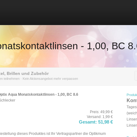
natskontaktlinsen - 1,00, BC 8
el, Brillen und Zubehör
nen teilnehmen · Kein Aktionsangebot mehr verpassen
Optix Aqua Monatskontaktlinsen - 1,00, BC 8.6
Produk
Kont
Schlecker
Tages
Preis: 49,99 €
(weic
Versand: 1,99 €
Linse
Gesamt: 51,98 €
Linse
Bestellung dieses Produktes ist Ihr Vertragspartner die Optikmum