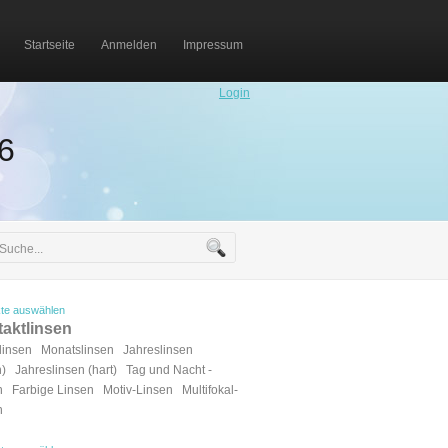
Startseite
Anmelden
Impressum
Login
.6
te auswählen
aktlinsen
linsen
Monatslinsen
Jahreslinsen
h)
Jahreslinsen (hart)
Tag und Nacht -
n
Farbige Linsen
Motiv-Linsen
Multifokal-
n