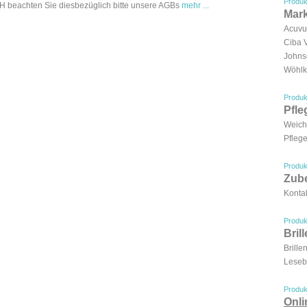
Produk
 beachten Sie diesbezüglich bitte unsere AGBs
mehr ...
Mar
Acuv
Ciba 
Johns
Wöhlk
Produk
Pfle
Weich
Pflege
Produk
Zub
Kontak
Produk
Bril
Brille
Lesebr
Produk
Onl