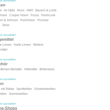
te auswählen
ken
ue
Air Optix
Alcon
AMO
Bausch & Lomb
Vision
Cooper Vision
Focus
FreshLook
on & Johnson
PureVision
Proclear
Zeiss
te auswählen
gemittel
e Linsen
Harte Linsen
Weitere
mittel
te auswählen
ehör
tlinsen-Behälter
Hilfsmittel
Brillenetuis
te auswählen
len
n mit Stärke
Sportbrillen
Schwimmbrillen
illen
Sonnenbrillen
te auswählen
ine-Shops