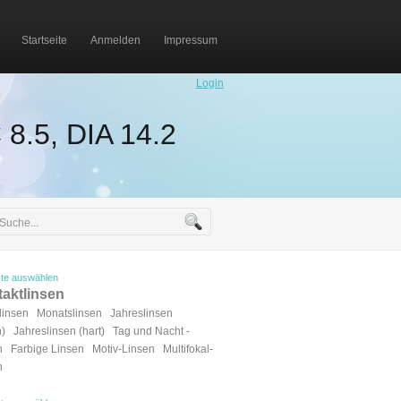
Startseite
Anmelden
Impressum
Login
8.5, DIA 14.2
te auswählen
aktlinsen
linsen
Monatslinsen
Jahreslinsen
h)
Jahreslinsen (hart)
Tag und Nacht -
n
Farbige Linsen
Motiv-Linsen
Multifokal-
n