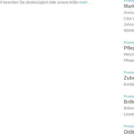
Produk
 beachten Sie diesbezüglich bitte unsere AGBs
mehr ...
Mar
Acuv
Ciba 
Johns
Wöhlk
Produk
Pfle
Weich
Pflege
Produk
Zub
Kontak
Produk
Bril
Brille
Lesebr
Produk
Onl