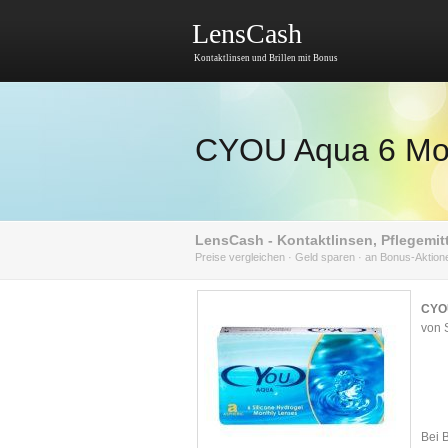
LensCash
Kontaktlinsen und Brillen mit Bonus
CYOU Aqua 6 Mona
LensCash - Kontaktlinsen, Pflegemitt
Preise vergleichen · Geld sparen · an Bonus-Aktio
CYOU
von 
Bei 