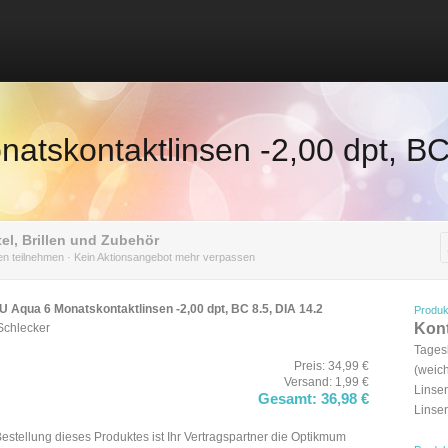
tskontaktlinsen -2,00 dpt, BC 
el, Brillen und Zubehör
nen teilnehmen · Kein Aktionsangebot mehr verpassen
 Aqua 6 Monatskontaktlinsen -2,00 dpt, BC 8.5, DIA 14.2
Produk
Kont
Schlecker
Tages
Preis: 34,99 €
(weic
Versand: 1,99 €
Linse
Gesamt: 36,98 €
Linse
Bestellung dieses Produktes ist Ihr Vertragspartner die Optikmum