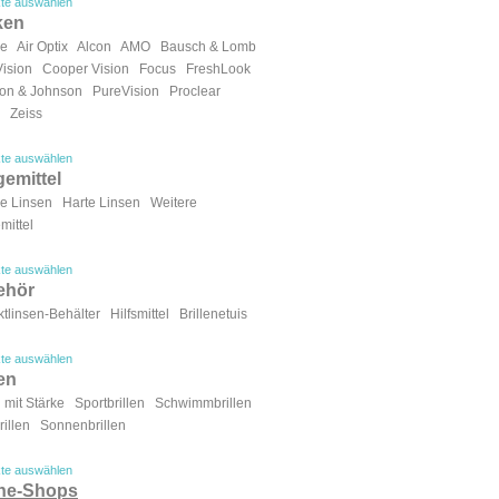
te auswählen
ken
ue
Air Optix
Alcon
AMO
Bausch & Lomb
Vision
Cooper Vision
Focus
FreshLook
on & Johnson
PureVision
Proclear
Zeiss
te auswählen
gemittel
e Linsen
Harte Linsen
Weitere
mittel
te auswählen
ehör
tlinsen-Behälter
Hilfsmittel
Brillenetuis
te auswählen
len
n mit Stärke
Sportbrillen
Schwimmbrillen
illen
Sonnenbrillen
te auswählen
ine-Shops