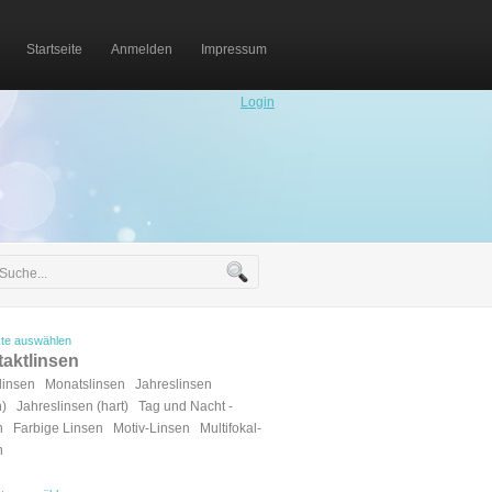
Startseite
Anmelden
Impressum
Login
te auswählen
aktlinsen
linsen
Monatslinsen
Jahreslinsen
h)
Jahreslinsen (hart)
Tag und Nacht -
n
Farbige Linsen
Motiv-Linsen
Multifokal-
n