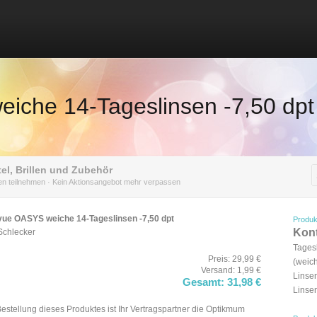
iche 14-Tageslinsen -7,50 dpt
el, Brillen und Zubehör
nen teilnehmen · Kein Aktionsangebot mehr verpassen
ue OASYS weiche 14-Tageslinsen -7,50 dpt
Produk
Kont
Schlecker
Tages
Preis: 29,99 €
(weic
Versand: 1,99 €
Linse
Gesamt: 31,98 €
Linse
Bestellung dieses Produktes ist Ihr Vertragspartner die Optikmum