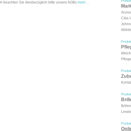
Produk
 beachten Sie diesbezüglich bitte unsere AGBs
mehr ...
Mar
Acuv
Ciba 
Johns
Wöhlk
Produk
Pfle
Weich
Pflege
Produk
Zub
Kontak
Produk
Bril
Brille
Lesebr
Produk
Onl