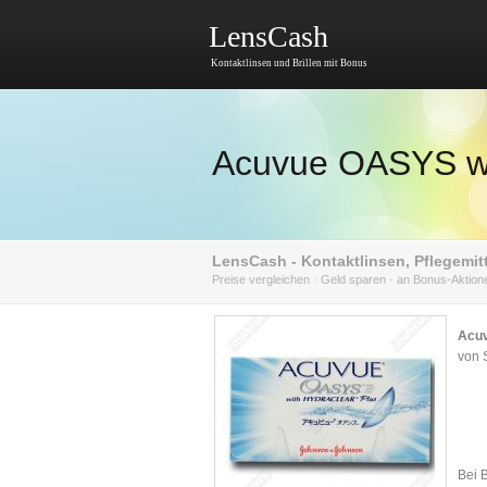
LensCash
Kontaktlinsen und Brillen mit Bonus
Acuvue OASYS we
LensCash - Kontaktlinsen, Pflegemitt
Preise vergleichen · Geld sparen · an Bonus-Aktio
Acuv
von 
Bei 