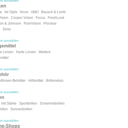
te auswählen
ken
ue
Air Optix
Alcon
AMO
Bausch & Lomb
Vision
Cooper Vision
Focus
FreshLook
on & Johnson
PureVision
Proclear
Zeiss
te auswählen
gemittel
e Linsen
Harte Linsen
Weitere
mittel
te auswählen
ehör
tlinsen-Behälter
Hilfsmittel
Brillenetuis
te auswählen
len
n mit Stärke
Sportbrillen
Schwimmbrillen
illen
Sonnenbrillen
te auswählen
ine-Shops