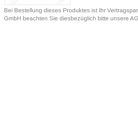
Bei Bestellung dieses Produktes ist Ihr Vertragsp
GmbH beachten Sie diesbezüglich bitte unsere 