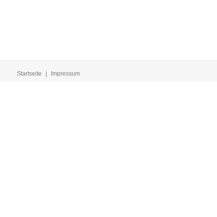
Startseite
|
Impressum