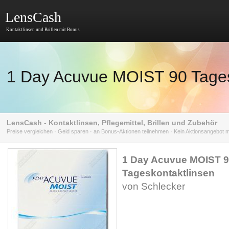
LensCash
Kontaktlinsen und Brillen mit Bonus
1 Day Acuvue MOIST 90 Tages
LensCash - Kontaktlinsen, Pflegemittel, Brillen und Zubehör
Preise vergleichen · Geld sparen · an Bonus-Aktionen teilnehmen · Kein Aktionsangebot
1 Day Acuvue MOIST 
Tageskontaktlinsen
von Schlecker