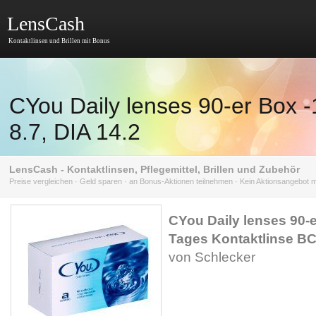
LensCash
Kontaktlinsen und Brillen mit Bonus
CYou Daily lenses 90-er Box -
8.7, DIA 14.2
LensCash - Kontaktlinsen, Pflegemittel, Brillen und Zubehör
Preise vergleichen · Geld sparen · an Bonus-Aktionen teilnehmen · Kein Aktionsangebot
CYou Daily lenses 90-e
Tages Kontaktlinse BC 
von Schlecker