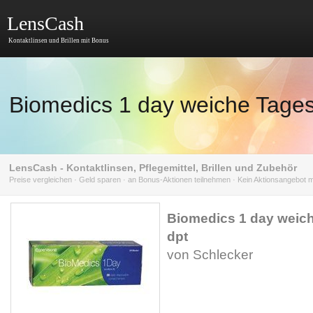
LensCash
Kontaktlinsen und Brillen mit Bonus
Biomedics 1 day weiche Tagesl
LensCash - Kontaktlinsen, Pflegemittel, Brillen und Zubehör
Preise vergleichen · Geld sparen · an Bonus-Aktionen teilnehmen · Kein Aktionsangebot
Biomedics 1 day weich
dpt
von Schlecker