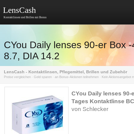
LensCash
Kontaktlinsen und Brillen mit Bonus
CYou Daily lenses 90-er Box -
8.7, DIA 14.2
LensCash - Kontaktlinsen, Pflegemittel, Brillen und Zubehör
Preise vergleichen · Geld sparen · an Bonus-Aktionen teilnehmen · Kein Aktionsangebot
CYou Daily lenses 90-e
Tages Kontaktlinse BC 
von Schlecker