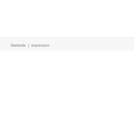
Startseite
|
Impressum