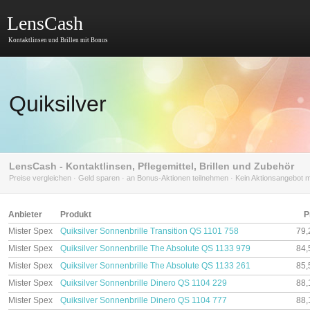
LensCash
Kontaktlinsen und Brillen mit Bonus
Quiksilver
LensCash - Kontaktlinsen, Pflegemittel, Brillen und Zubehör
Preise vergleichen · Geld sparen · an Bonus-Aktionen teilnehmen · Kein Aktionsangebot
Anbieter
Produkt
P
Mister Spex
Quiksilver Sonnenbrille Transition QS 1101 758
79,
Mister Spex
Quiksilver Sonnenbrille The Absolute QS 1133 979
84,
Mister Spex
Quiksilver Sonnenbrille The Absolute QS 1133 261
85,
Mister Spex
Quiksilver Sonnenbrille Dinero QS 1104 229
88,
Mister Spex
Quiksilver Sonnenbrille Dinero QS 1104 777
88,